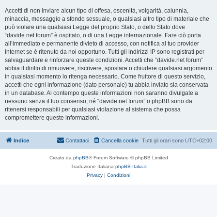
Accetti di non inviare alcun tipo di offesa, oscenità, volgarità, calunnia,
minaccia, messaggio a sfondo sessuale, o qualsiasi altro tipo di materiale che
può violare una qualsiasi Legge del proprio Stato, o dello Stato dove
“davide.net forum” è ospitato, o di una Legge internazionale. Fare ciò porta
all’immediato e permanente divieto di accesso, con notifica al tuo provider
Internet se è ritenuto da noi opportuno. Tutti gli indirizzi IP sono registrati per
salvaguardare e rinforzare queste condizioni. Accetti che “davide.net forum”
abbia il diritto di rimuovere, riscrivere, spostare o chiudere qualsiasi argomento
in qualsiasi momento lo ritenga necessario. Come fruitore di questo servizio,
accetti che ogni informazione (dato personale) tu abbia inviato sia conservata
in un database. Al contempo queste informazioni non saranno divulgate a
nessuno senza il tuo consenso, né “davide.net forum” o phpBB sono da
ritenersi responsabili per qualsiasi violazione al sistema che possa
compromettere queste informazioni.
Indice
Contattaci
Cancella cookie
Tutti gli orari sono
UTC+02:00
Creato da
phpBB
® Forum Software © phpBB Limited
Traduzione Italiana
phpBB-Italia.it
Privacy
|
Condizioni