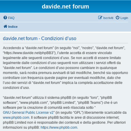
davide.net forum
FAQ
Iscriviti
Login
Indice
davide.net forum - Condizioni d’uso
Accedendo a “davide.net forum” (in seguito “noi”, “nostro”, “davide.net forum”,
“https://www.davide.net/phpBB3”), l’utente accetta di essere vincolato
legalmente alle seguenti condizioni d’uso. Se non accetti di essere limitato
legalmente dalle condizioni d’uso seguenti non utilizzare i servizi offerti da
“davide.net forum”. Le condizioni d’uso possono cambiare in qualunque
momento, sarà nostra premura avvisarti di tali modifiche, benché sia opportuno
controllare con frequenza queste pagine per eventuali modifiche, dato che
l’uso dei servizi di “davide.net forum” implica la completa accettazione delle
condizioni d’uso.
“davide.net forum” utilizza il sistema phpBB (in seguito “loro”, “phpBB
software”, “www.phpbb.com”, “phpBB Limited”, “phpBB Teams”) che è un
software per la creazione di comunità web rilasciata sotto “
GNU General Public License v2
” (in seguito “GPL”) liberamente scaricabile da
www.phpbb.com
. Il software phpBB facilita le aree di discussione internet;
phpBB Limited non è responsabile dei contenuti e della gestione. Per ulteriori
informazioni su phpBB:
https://www.phpbb.com
.