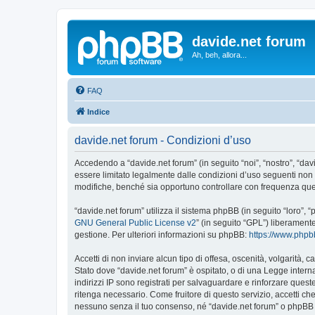
davide.net forum
Ah, beh, allora...
FAQ
Indice
davide.net forum - Condizioni d’uso
Accedendo a “davide.net forum” (in seguito “noi”, “nostro”, “dav
essere limitato legalmente dalle condizioni d’uso seguenti non 
modifiche, benché sia opportuno controllare con frequenza quest
“davide.net forum” utilizza il sistema phpBB (in seguito “loro”
GNU General Public License v2
” (in seguito “GPL”) liberament
gestione. Per ulteriori informazioni su phpBB:
https://www.php
Accetti di non inviare alcun tipo di offesa, oscenità, volgarità,
Stato dove “davide.net forum” è ospitato, o di una Legge internaz
indirizzi IP sono registrati per salvaguardare e rinforzare quest
ritenga necessario. Come fruitore di questo servizio, accetti c
nessuno senza il tuo consenso, né “davide.net forum” o phpBB 