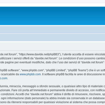
ide.net forum”, “https://www.davide.net/phpBB3”), l’utente accetta di essere vincola
utilizzare i servizi offerti da “davide.net forum”. Le condizioni d’uso possono camb
e pagine per eventuali modifiche, dato che l’uso dei servizi di “davide.net forum” 
, “phpBB software”, “www.phpbb.com”, “phpBB Limited”, “phpBB Teams”) che è un soft
e scaricabile da
www.phpbb.com
. Il software phpBB facilita le aree di discussione
bb.com
.
 calunnia, minaccia, messaggio a sfondo sessuale, o qualsiasi altro tipo di materiale
ionale. Fare ciò porta all’immediato e permanente divieto di accesso, con notifica al
e condizioni. Accetti che “davide.net forum” abbia il diritto di rimuovere, riscriver
he ogni informazione (dato personale) tu abbia inviato sia conservata in un databa
sono da ritenersi responsabili per qualsiasi violazione al sistema che possa comp