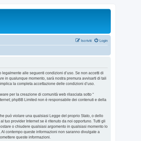
Iscriviti
Login
to legalmente alle seguenti condizioni d’uso. Se non accetti di
iare in qualunque momento, sarà nostra premura avvisarti di tali
implica la completa accettazione delle condizioni d’uso.
ware per la creazione di comunità web rilasciata sotto “
 internet; phpBB Limited non è responsabile dei contenuti e della
 che può violare una qualsiasi Legge del proprio Stato, o dello
 tuo provider Internet se è ritenuto da noi opportuno. Tutti gli
e, spostare o chiudere qualsiasi argomento in qualsiasi momento lo
se. Al contempo queste informazioni non saranno divulgate a
romettere queste informazioni.