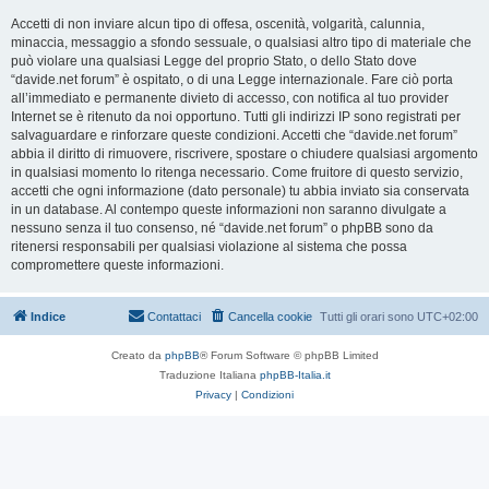
Accetti di non inviare alcun tipo di offesa, oscenità, volgarità, calunnia,
minaccia, messaggio a sfondo sessuale, o qualsiasi altro tipo di materiale che
può violare una qualsiasi Legge del proprio Stato, o dello Stato dove
“davide.net forum” è ospitato, o di una Legge internazionale. Fare ciò porta
all’immediato e permanente divieto di accesso, con notifica al tuo provider
Internet se è ritenuto da noi opportuno. Tutti gli indirizzi IP sono registrati per
salvaguardare e rinforzare queste condizioni. Accetti che “davide.net forum”
abbia il diritto di rimuovere, riscrivere, spostare o chiudere qualsiasi argomento
in qualsiasi momento lo ritenga necessario. Come fruitore di questo servizio,
accetti che ogni informazione (dato personale) tu abbia inviato sia conservata
in un database. Al contempo queste informazioni non saranno divulgate a
nessuno senza il tuo consenso, né “davide.net forum” o phpBB sono da
ritenersi responsabili per qualsiasi violazione al sistema che possa
compromettere queste informazioni.
Indice
Contattaci
Cancella cookie
Tutti gli orari sono
UTC+02:00
Creato da
phpBB
® Forum Software © phpBB Limited
Traduzione Italiana
phpBB-Italia.it
Privacy
|
Condizioni