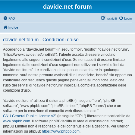
davide.net forum
FAQ
Iscriviti
Login
Indice
davide.net forum - Condizioni d’uso
Accedendo a “davide.net forum” (in seguito “noi”, “nostro”, “davide.net forum”,
“https://www.davide.net/phpBB3”), l’utente accetta di essere vincolato
legalmente alle seguenti condizioni d’uso. Se non accetti di essere limitato
legalmente dalle condizioni d’uso seguenti non utilizzare i servizi offerti da
“davide.net forum”. Le condizioni d’uso possono cambiare in qualunque
momento, sarà nostra premura avvisarti di tali modifiche, benché sia opportuno
controllare con frequenza queste pagine per eventuali modifiche, dato che
l’uso dei servizi di “davide.net forum” implica la completa accettazione delle
condizioni d’uso.
“davide.net forum” utilizza il sistema phpBB (in seguito “loro”, “phpBB
software”, “www.phpbb.com”, “phpBB Limited”, “phpBB Teams”) che è un
software per la creazione di comunità web rilasciata sotto “
GNU General Public License v2
” (in seguito “GPL”) liberamente scaricabile da
www.phpbb.com
. Il software phpBB facilita le aree di discussione internet;
phpBB Limited non è responsabile dei contenuti e della gestione. Per ulteriori
informazioni su phpBB:
https://www.phpbb.com
.