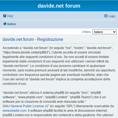
davide.net forum
FAQ
Login
Indice
Lingua:
davide.net forum - Registrazione
Accedendo a “davide.net forum” (in seguito “noi”, “nostro”, “davide.net forum”,
“https://www.davide.net/phpBB3”), l’utente accetta di essere vincolato
legalmente alle seguenti condizioni d’uso. Se non accetti di essere limitato
legalmente dalle condizioni d’uso seguenti non utilizzare i servizi offerti da
“davide.net forum”. Le condizioni d’uso possono cambiare in qualunque
momento, sarà nostra premura avvisarti di tali modifiche, benché sia opportuno
controllare con frequenza queste pagine per eventuali modifiche, dato che
l’uso dei servizi di “davide.net forum” implica la completa accettazione delle
condizioni d’uso.
“davide.net forum” utilizza il sistema phpBB (in seguito “loro”, “phpBB
software”, “www.phpbb.com”, “phpBB Limited”, “phpBB Teams”) che è un
software per la creazione di comunità web rilasciata sotto “
GNU General Public License v2
” (in seguito “GPL”) liberamente scaricabile da
www.phpbb.com
. Il software phpBB facilita le aree di discussione internet;
phpBB Limited non è responsabile dei contenuti e della gestione. Per ulteriori