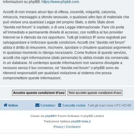
informazioni su phpBB:
https://www.phpbb.com
.
Accetti di non inviare alcun tipo di offesa, oscenità, volgarità, calunnia,
minaccia, messaggio a sfondo sessuale, o qualsiasi altro tipo di materiale che
può violare una qualsiasi Legge del proprio Stato, o dello Stato dove
“davide.net forum” è ospitato, o di una Legge internazionale. Fare ciò porta
all’immediato e permanente divieto di accesso, con notifica al tuo provider
Internet se è ritenuto da noi opportuno. Tutti gli indirizzi IP sono registrati per
salvaguardare e rinforzare queste condizioni. Accetti che “davide.net forum”
abbia il diritto di rimuovere, riscrivere, spostare o chiudere qualsiasi argomento
in qualsiasi momento lo ritenga necessario. Come fruitore di questo servizio,
accetti che ogni informazione (dato personale) tu abbia inviato sia conservata
in un database. Al contempo queste informazioni non saranno divulgate a
nessuno senza il tuo consenso, né “davide.net forum” o phpBB sono da
ritenersi responsabili per qualsiasi violazione al sistema che possa
compromettere queste informazioni.
Indice
Contattaci
Cancella cookie
Tutti gli orari sono
UTC+02:00
Creato da
phpBB
® Forum Software © phpBB Limited
Traduzione Italiana
phpBB-Italia.it
Privacy
|
Condizioni