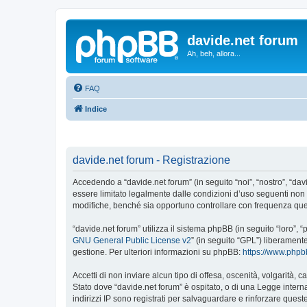
davide.net forum
Ah, beh, allora...
FAQ
Indice
davide.net forum - Registrazione
Accedendo a “davide.net forum” (in seguito “noi”, “nostro”, “dav
essere limitato legalmente dalle condizioni d’uso seguenti non 
modifiche, benché sia opportuno controllare con frequenza quest
“davide.net forum” utilizza il sistema phpBB (in seguito “loro”
GNU General Public License v2
” (in seguito “GPL”) liberament
gestione. Per ulteriori informazioni su phpBB:
https://www.php
Accetti di non inviare alcun tipo di offesa, oscenità, volgarità,
Stato dove “davide.net forum” è ospitato, o di una Legge internaz
indirizzi IP sono registrati per salvaguardare e rinforzare quest