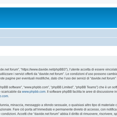
ide.net forum”, “https://www.davide.net/phpBB3”), l’utente accetta di essere vincola
utilizzare i servizi offerti da “davide.net forum”. Le condizioni d’uso possono camb
e pagine per eventuali modifiche, dato che l’uso dei servizi di “davide.net forum” 
, “phpBB software”, “www.phpbb.com”, “phpBB Limited”, “phpBB Teams”) che è un soft
e scaricabile da
www.phpbb.com
. Il software phpBB facilita le aree di discussione
bb.com
.
 calunnia, minaccia, messaggio a sfondo sessuale, o qualsiasi altro tipo di materiale
ionale. Fare ciò porta all’immediato e permanente divieto di accesso, con notifica al
e condizioni. Accetti che “davide.net forum” abbia il diritto di rimuovere, riscriver