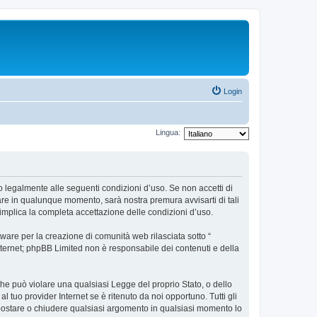
Login
Lingua:
to legalmente alle seguenti condizioni d’uso. Se non accetti di
iare in qualunque momento, sarà nostra premura avvisarti di tali
implica la completa accettazione delle condizioni d’uso.
ware per la creazione di comunità web rilasciata sotto “
 internet; phpBB Limited non è responsabile dei contenuti e della
 che può violare una qualsiasi Legge del proprio Stato, o dello
 tuo provider Internet se è ritenuto da noi opportuno. Tutti gli
e, spostare o chiudere qualsiasi argomento in qualsiasi momento lo