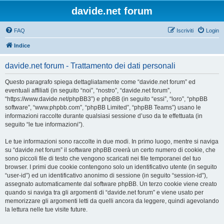
davide.net forum
FAQ
Iscriviti
Login
Indice
davide.net forum - Trattamento dei dati personali
Questo paragrafo spiega dettagliatamente come “davide.net forum” ed
eventuali affiliati (in seguito “noi”, “nostro”, “davide.net forum”,
“https://www.davide.net/phpBB3”) e phpBB (in seguito “essi”, “loro”, “phpBB
software”, “www.phpbb.com”, “phpBB Limited”, “phpBB Teams”) usano le
informazioni raccolte durante qualsiasi sessione d’uso da te effettuata (in
seguito “le tue informazioni”).
Le tue informazioni sono raccolte in due modi. In primo luogo, mentre si naviga
su “davide.net forum” il software phpBB creerà un certo numero di cookie, che
sono piccoli file di testo che vengono scaricati nei file temporanei del tuo
browser. I primi due cookie contengono solo un identificativo utente (in seguito
“user-id”) ed un identificativo anonimo di sessione (in seguito “session-id”),
assegnato automaticamente dal software phpBB. Un terzo cookie viene creato
quando si naviga tra gli argomenti di “davide.net forum” e viene usato per
memorizzare gli argomenti letti da quelli ancora da leggere, quindi agevolando
la lettura nelle tue visite future.