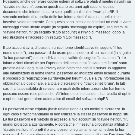
Possiamo anche generare cookie esterni al software phpBB mentre navighi su
“davide.net forum”, benché questi siano estranei agli scopi di questo
documento che intende trattare solo quelli creati dal software phpBB. Il
secondo metodo di raccolta delle tue informazioni è dato da quello che tu
inserisci volontariamente. Con questo sono intesi e non limitati ad essi: inviare
messaggi come utente ospite (in seguito “messaggi da ospite”), registrarsi su
“davide.net forum” (in seguito “il tuo account”) e l’invio di messaggi dopo la
registrazione e l’accesso (in seguito “i tuoi messaggi”).
Il tuo account avrà, di base, un unico nome identificativo (in seguito “il tuo
nome utente”), una password da usare per accedere al tuo account (in seguito
“la tua password”) ed un indirizzo email valido (in seguito “la tua email”). Le
informazioni rilasciate per l’apertura dell’account su “davide.net forum” sono
protette dalle Leggi sulla Privacy dello Stato che ospita il server. In aggiunta
alle informazioni di nome utente, password ed indirizzo email richiesti durante
il processo di registrazione su “davide.net forum”, quale altra informazione sia
obbligatoria o opzionale, è a totale discrezione di “davide.net forum”. In tutti i
casi, hai la possibilità di selezionare quali delle informazioni che hai fornito
possano essere rese pubbliche. All’interno del tuo account, hai facoltà di opt-in
o opt-out sul generatore automatico di email del software phpBB.
La password viene criptata (hash unidirezionale) per motivi di sicurezza. In
ogni caso ti raccomandiamo di non utilizzare la stessa password in troppi siti.
La tua password è il metodo di accesso al tuo account su “davide.net forum”,
quindi proteggila attentamente. Ricorda che in nessuna circostanza affiliati di
“davide.net forum”, phpBB o terzi possono legittimamente richiedere la tua
password. Nel caso dimenticassi la tua password, puoi utilizzare l’opzione “Ho