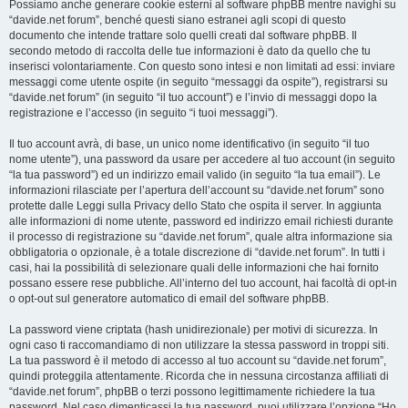
Possiamo anche generare cookie esterni al software phpBB mentre navighi su
“davide.net forum”, benché questi siano estranei agli scopi di questo
documento che intende trattare solo quelli creati dal software phpBB. Il
secondo metodo di raccolta delle tue informazioni è dato da quello che tu
inserisci volontariamente. Con questo sono intesi e non limitati ad essi: inviare
messaggi come utente ospite (in seguito “messaggi da ospite”), registrarsi su
“davide.net forum” (in seguito “il tuo account”) e l’invio di messaggi dopo la
registrazione e l’accesso (in seguito “i tuoi messaggi”).
Il tuo account avrà, di base, un unico nome identificativo (in seguito “il tuo
nome utente”), una password da usare per accedere al tuo account (in seguito
“la tua password”) ed un indirizzo email valido (in seguito “la tua email”). Le
informazioni rilasciate per l’apertura dell’account su “davide.net forum” sono
protette dalle Leggi sulla Privacy dello Stato che ospita il server. In aggiunta
alle informazioni di nome utente, password ed indirizzo email richiesti durante
il processo di registrazione su “davide.net forum”, quale altra informazione sia
obbligatoria o opzionale, è a totale discrezione di “davide.net forum”. In tutti i
casi, hai la possibilità di selezionare quali delle informazioni che hai fornito
possano essere rese pubbliche. All’interno del tuo account, hai facoltà di opt-in
o opt-out sul generatore automatico di email del software phpBB.
La password viene criptata (hash unidirezionale) per motivi di sicurezza. In
ogni caso ti raccomandiamo di non utilizzare la stessa password in troppi siti.
La tua password è il metodo di accesso al tuo account su “davide.net forum”,
quindi proteggila attentamente. Ricorda che in nessuna circostanza affiliati di
“davide.net forum”, phpBB o terzi possono legittimamente richiedere la tua
password. Nel caso dimenticassi la tua password, puoi utilizzare l’opzione “Ho