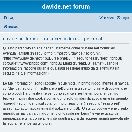
davide.net forum
FAQ
Iscriviti
Login
Indice
davide.net forum - Trattamento dei dati personali
Questo paragrafo spiega dettagliatamente come “davide.net forum” ed
eventuali affiliati (in seguito “noi”, “nostro”, “davide.net forum”,
“https://www.davide.net/phpBB3”) e phpBB (in seguito “essi”, “loro”, “phpBB
software”, “www.phpbb.com”, “phpBB Limited”, “phpBB Teams”) usano le
informazioni raccolte durante qualsiasi sessione d’uso da te effettuata (in
seguito “le tue informazioni”).
Le tue informazioni sono raccolte in due modi. In primo luogo, mentre si naviga
su “davide.net forum” il software phpBB creerà un certo numero di cookie, che
sono piccoli file di testo che vengono scaricati nei file temporanei del tuo
browser. I primi due cookie contengono solo un identificativo utente (in seguito
“user-id”) ed un identificativo anonimo di sessione (in seguito “session-id”),
assegnato automaticamente dal software phpBB. Un terzo cookie viene creato
quando si naviga tra gli argomenti di “davide.net forum” e viene usato per
memorizzare gli argomenti letti da quelli ancora da leggere, quindi agevolando
la lettura nelle tue visite future.