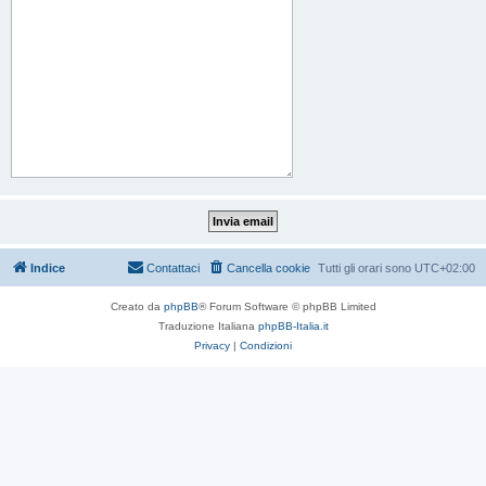
Indice
Contattaci
Cancella cookie
Tutti gli orari sono
UTC+02:00
Creato da
phpBB
® Forum Software © phpBB Limited
Traduzione Italiana
phpBB-Italia.it
Privacy
|
Condizioni