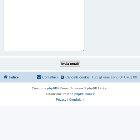
Indice
Contattaci
Cancella cookie
Tutti gli orari sono
UTC+02:00
Creato da
phpBB
® Forum Software © phpBB Limited
Traduzione Italiana
phpBB-Italia.it
Privacy
|
Condizioni