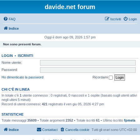
davide.net forum
FAQ
Iscriviti
Login
Indice
Oggi è dom ago 09, 2026 1:57 pm
Non sono presenti forum.
LOGIN
•
ISCRIVITI
Nome utente:
Password:
Ho dimenticato la password
Ricordami
CHI C’È IN LINEA
In totale c’è
1
utente connesso : 0 registrati, 0 nascosti e 1 ospite (basato sugli utenti attivi
negli ultimi 5 minuti)
Record di utenti connessi:
421
registrato il ven giu 05, 2026 4:27 pm
STATISTICHE
Totale messaggi
35609
• Totale argomenti
2352
• Totale iscritti
61
• Ultimo iscritto
fpmela
Indice
Contattaci
Cancella cookie
Tutti gli orari sono
UTC+02:00