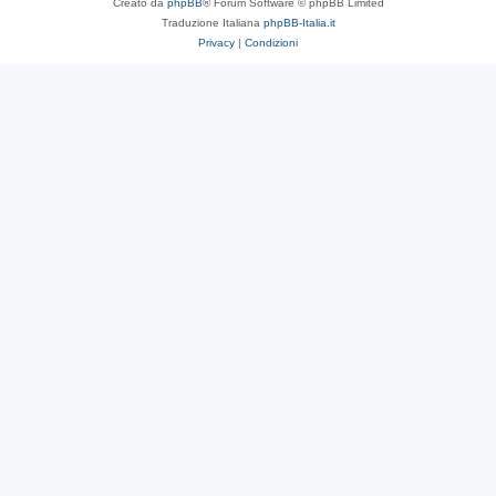
Creato da
phpBB
® Forum Software © phpBB Limited
Traduzione Italiana
phpBB-Italia.it
Privacy
|
Condizioni