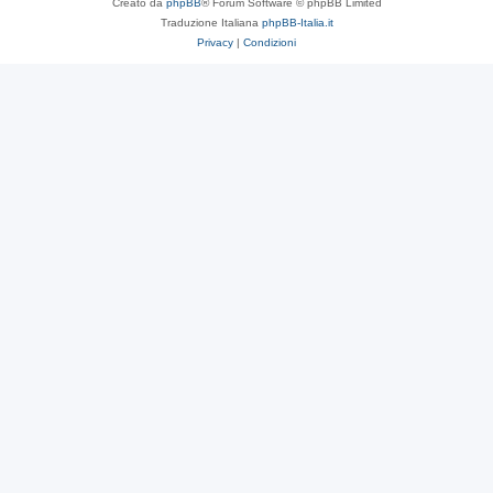
Creato da
phpBB
® Forum Software © phpBB Limited
Traduzione Italiana
phpBB-Italia.it
Privacy
|
Condizioni