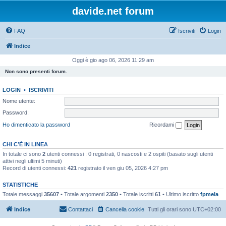
davide.net forum
FAQ
Iscriviti
Login
Indice
Oggi è gio ago 06, 2026 11:29 am
Non sono presenti forum.
LOGIN
•
ISCRIVITI
Nome utente:
Password:
Ho dimenticato la password
Ricordami
CHI C’È IN LINEA
In totale ci sono
2
utenti connessi : 0 registrati, 0 nascosti e 2 ospiti (basato sugli utenti
attivi negli ultimi 5 minuti)
Record di utenti connessi:
421
registrato il ven giu 05, 2026 4:27 pm
STATISTICHE
Totale messaggi
35607
• Totale argomenti
2350
• Totale iscritti
61
• Ultimo iscritto
fpmela
Indice
Contattaci
Cancella cookie
Tutti gli orari sono
UTC+02:00