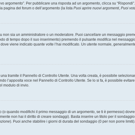
 argomento”. Per pubblicare una risposta ad un argomento, clicca su “Rispondi”. Po
la pagina del forum o dell’argomento (la lista
Puoi aprire nuovi argomenti
,
Puoi vot
 tu non sia un amministratore o un moderatore. Puoi cancellare un messaggio prem
iodo di tempo dopo il suo inserimento) premendo il pulsante
modifica
nel messaggio 
nto dove viene indicato quante volte l’hai modificato. Un utente normale, general
a tramite il Pannello di Controllo Utente. Una volta creata, è possibile seleziona
ndo l’apposita voce nel Pannello di Controllo Utente. Se lo si fa, è possibile evita
el modulo di invio.
(o quando modifichi il primo messaggio di un argomento, se ti è permesso) dovrest
mente non hai il diritto di creare sondaggi). Basta inserire un titolo per il sondaggi
pzione
). Puoi anche stabilire i giorni di durata del sondaggio (0 per non porre limiti