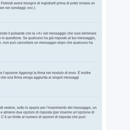
tresti avere bisogno di registrarti prima di poter inviare un
are nei sondaggi
, ecc.).
endo il pulsante con la «X» nel messaggio che vuoi eliminare.
in questione. Se qualcuno ha già risposto al tuo messaggio,
mente, non può cancellare un messaggio dopo che qualcuno ha
re l’opzione
Aggiungi la firma
nel modulo di invio. È inoltre
re che una firma venga aggiunta ai singoli messaggi
i vedere, sotto lo spazio per l’inserimento del messaggio, un
o e almeno due opzioni di risposta (per inserire un’opzione di
). C’è un limite al numero di opzioni di risposta che puoi