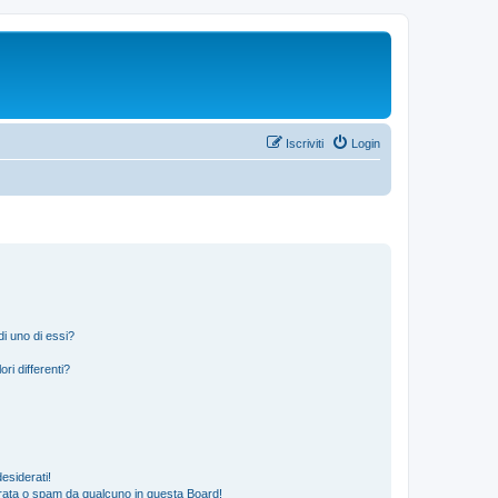
Iscriviti
Login
i uno di essi?
ri differenti?
esiderati!
rata o spam da qualcuno in questa Board!