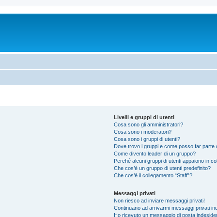
Livelli e gruppi di utenti
Cosa sono gli amministratori?
Cosa sono i moderatori?
Cosa sono i gruppi di utenti?
Dove trovo i gruppi e come posso far parte d
Come divento leader di un gruppo?
Perché alcuni gruppi di utenti appaiono in colo
Che cos’è un gruppo di utenti predefinito?
Che cos’è il collegamento “Staff”?
Messaggi privati
Non riesco ad inviare messaggi privati!
Continuano ad arrivarmi messaggi privati ind
Ho ricevuto un messaggio di posta indeside