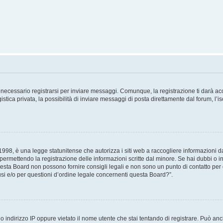
necessario registrarsi per inviare messaggi. Comunque, la registrazione ti darà acce
tica privata, la possibilità di inviare messaggi di posta direttamente dal forum, l’is
98, è una legge statunitense che autorizza i siti web a raccogliere informazioni da 
, permettendo la registrazione delle informazioni scritte dal minore. Se hai dubbi o i
esta Board non possono fornire consigli legali e non sono un punto di contatto per q
i e/o per questioni d’ordine legale concernenti questa Board?”.
 indirizzo IP oppure vietato il nome utente che stai tentando di registrare. Può anch