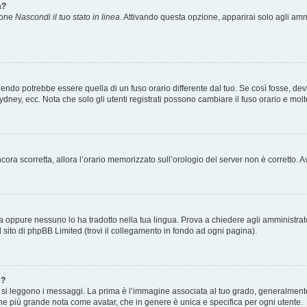
a?
zione
Nascondi il tuo stato in linea
. Attivando questa opzione, apparirai solo agli ammi
ndo potrebbe essere quella di un fuso orario differente dal tuo. Se così fosse, devi 
ydney, ecc. Nota che solo gli utenti registrati possono cambiare il fuso orario e mol
 ancora scorretta, allora l’orario memorizzato sull’orologio del server non è corretto
a oppure nessuno lo ha tradotto nella tua lingua. Prova a chiedere agli amministrator
l sito di phpBB Limited (trovi il collegamento in fondo ad ogni pagina).
e?
 leggono i messaggi. La prima è l’immagine associata al tuo grado, generalmente ha
agine più grande nota come avatar, che in genere è unica e specifica per ogni utente.