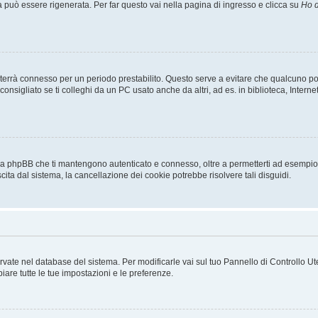
uò essere rigenerata. Per far questo vai nella pagina di ingresso e clicca su
Ho d
a ti terrà connesso per un periodo prestabilito. Questo serve a evitare che qualcuno
sigliato se ti colleghi da un PC usato anche da altri, ad es. in biblioteca, Internet
 da phpBB che ti mantengono autenticato e connesso, oltre a permetterti ad esempio d
cita dal sistema, la cancellazione dei cookie potrebbe risolvere tali disguidi.
servate nel database del sistema. Per modificarle vai sul tuo Pannello di Controllo
re tutte le tue impostazioni e le preferenze.