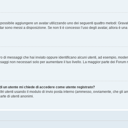
” è possibile aggiungere un avatar utilizzando uno dei seguenti quattro metodi: Gra
atar sono messi a disposizione. Se non ti è concesso l’uso degli avatar, allora è un
mero di messaggi che hai inviato oppure identificano alcuni utenti, ad esempio, mode
ssaggi non necessari solo per aumentare il tuo livello. La maggior parte dei Forum
 di un utente mi chiede di accedere come utente registrato?
altri utenti usando il modulo di invio posta interno (ammesso, ovviamente, che gli a
arte di utenti anonimi.