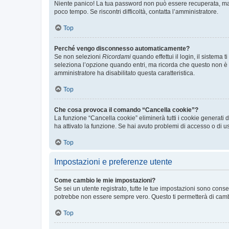
Niente panico! La tua password non può essere recuperata, ma p
poco tempo. Se riscontri difficoltà, contatta l’amministratore.
Top
Perché vengo disconnesso automaticamente?
Se non selezioni
Ricordami
quando effettui il login, il sistem
seleziona l’opzione quando entri, ma ricorda che questo non è con
amministratore ha disabilitato questa caratteristica.
Top
Che cosa provoca il comando “Cancella cookie”?
La funzione “Cancella cookie” eliminerà tutti i cookie generati
ha attivato la funzione. Se hai avuto problemi di accesso o di us
Top
Impostazioni e preferenze utente
Come cambio le mie impostazioni?
Se sei un utente registrato, tutte le tue impostazioni sono con
potrebbe non essere sempre vero. Questo ti permetterà di cambia
Top