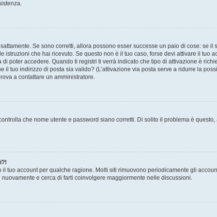
sistenza.
sattamente. Se sono corretti, allora possono esser successe un paio di cose: se il 
le istruzioni che hai ricevuto. Se questo non è il tuo caso, forse devi attivare il tu
di poter accedere. Quando ti registri ti verrà indicato che tipo di attivazione è richi
e il tuo indirizzo di posta sia valido? (L’attivazione via posta serve a ridurre la po
 prova a contattare un amministratore.
ontrolla che nome utente e password siano corretti. Di solito il problema è questo, a
i?!
o il tuo account per qualche ragione. Molti siti rimuovono periodicamente gli accoun
ti nuovamente e cerca di farti coinvolgere maggiormente nelle discussioni.