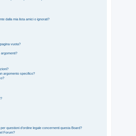
 dalla mia lista amici o ignorati?
 pagina vuota?
i argomenti?
izioni?
un argomento specifico?
co?
d?
 per questioni d’ordine legale concernenti questa Board?
del Forum?