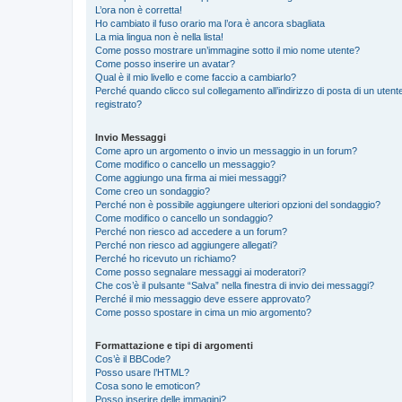
L’ora non è corretta!
Ho cambiato il fuso orario ma l’ora è ancora sbagliata
La mia lingua non è nella lista!
Come posso mostrare un’immagine sotto il mio nome utente?
Come posso inserire un avatar?
Qual è il mio livello e come faccio a cambiarlo?
Perché quando clicco sul collegamento all’indirizzo di posta di un ute
registrato?
Invio Messaggi
Come apro un argomento o invio un messaggio in un forum?
Come modifico o cancello un messaggio?
Come aggiungo una firma ai miei messaggi?
Come creo un sondaggio?
Perché non è possibile aggiungere ulteriori opzioni del sondaggio?
Come modifico o cancello un sondaggio?
Perché non riesco ad accedere a un forum?
Perché non riesco ad aggiungere allegati?
Perché ho ricevuto un richiamo?
Come posso segnalare messaggi ai moderatori?
Che cos’è il pulsante “Salva” nella finestra di invio dei messaggi?
Perché il mio messaggio deve essere approvato?
Come posso spostare in cima un mio argomento?
Formattazione e tipi di argomenti
Cos’è il BBCode?
Posso usare l’HTML?
Cosa sono le emoticon?
Posso inserire delle immagini?