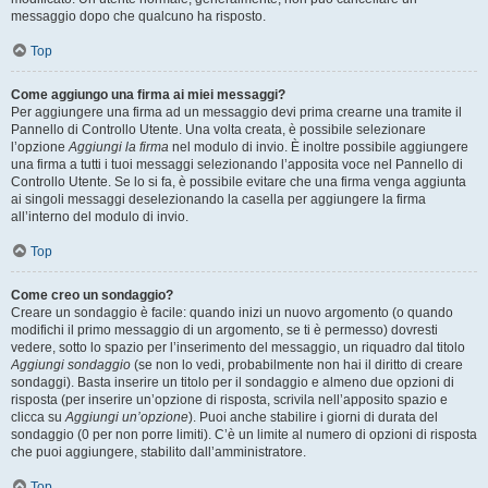
messaggio dopo che qualcuno ha risposto.
Top
Come aggiungo una firma ai miei messaggi?
Per aggiungere una firma ad un messaggio devi prima crearne una tramite il
Pannello di Controllo Utente. Una volta creata, è possibile selezionare
l’opzione
Aggiungi la firma
nel modulo di invio. È inoltre possibile aggiungere
una firma a tutti i tuoi messaggi selezionando l’apposita voce nel Pannello di
Controllo Utente. Se lo si fa, è possibile evitare che una firma venga aggiunta
ai singoli messaggi deselezionando la casella per aggiungere la firma
all’interno del modulo di invio.
Top
Come creo un sondaggio?
Creare un sondaggio è facile: quando inizi un nuovo argomento (o quando
modifichi il primo messaggio di un argomento, se ti è permesso) dovresti
vedere, sotto lo spazio per l’inserimento del messaggio, un riquadro dal titolo
Aggiungi sondaggio
(se non lo vedi, probabilmente non hai il diritto di creare
sondaggi). Basta inserire un titolo per il sondaggio e almeno due opzioni di
risposta (per inserire un’opzione di risposta, scrivila nell’apposito spazio e
clicca su
Aggiungi un’opzione
). Puoi anche stabilire i giorni di durata del
sondaggio (0 per non porre limiti). C’è un limite al numero di opzioni di risposta
che puoi aggiungere, stabilito dall’amministratore.
Top