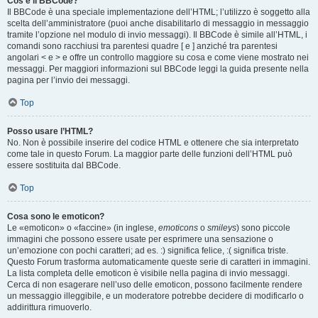
Cos’è il BBCode?
Il BBCode è una speciale implementazione dell’HTML; l’utilizzo è soggetto alla
scelta dell’amministratore (puoi anche disabilitarlo di messaggio in messaggio
tramite l’opzione nel modulo di invio messaggi). Il BBCode è simile all’HTML, i
comandi sono racchiusi tra parentesi quadre [ e ] anziché tra parentesi
angolari < e > e offre un controllo maggiore su cosa e come viene mostrato nei
messaggi. Per maggiori informazioni sul BBCode leggi la guida presente nella
pagina per l’invio dei messaggi.
Top
Posso usare l’HTML?
No. Non è possibile inserire del codice HTML e ottenere che sia interpretato
come tale in questo Forum. La maggior parte delle funzioni dell’HTML può
essere sostituita dal BBCode.
Top
Cosa sono le emoticon?
Le «emoticon» o «faccine» (in inglese,
emoticons
o
smileys
) sono piccole
immagini che possono essere usate per esprimere una sensazione o
un’emozione con pochi caratteri; ad es. :) significa felice, :( significa triste.
Questo Forum trasforma automaticamente queste serie di caratteri in immagini.
La lista completa delle emoticon è visibile nella pagina di invio messaggi.
Cerca di non esagerare nell’uso delle emoticon, possono facilmente rendere
un messaggio illeggibile, e un moderatore potrebbe decidere di modificarlo o
addirittura rimuoverlo.