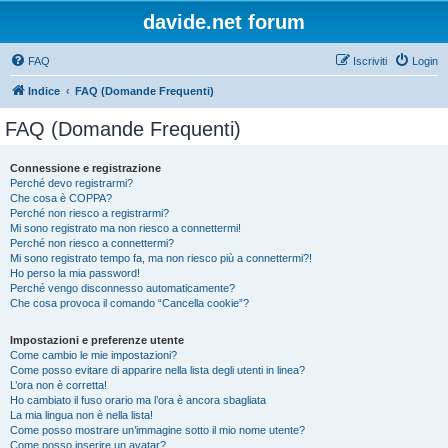
davide.net forum
FAQ
Iscriviti
Login
Indice
FAQ (Domande Frequenti)
FAQ (Domande Frequenti)
Connessione e registrazione
Perché devo registrarmi?
Che cosa è COPPA?
Perché non riesco a registrarmi?
Mi sono registrato ma non riesco a connettermi!
Perché non riesco a connettermi?
Mi sono registrato tempo fa, ma non riesco più a connettermi?!
Ho perso la mia password!
Perché vengo disconnesso automaticamente?
Che cosa provoca il comando “Cancella cookie”?
Impostazioni e preferenze utente
Come cambio le mie impostazioni?
Come posso evitare di apparire nella lista degli utenti in linea?
L’ora non è corretta!
Ho cambiato il fuso orario ma l’ora è ancora sbagliata
La mia lingua non è nella lista!
Come posso mostrare un’immagine sotto il mio nome utente?
Come posso inserire un avatar?