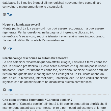
database. Se il motivo è quest’ultimo registrati nuovamente e cerca di farti
coinvolgere maggiormente nelle discussioni.
Top
Ho perso la mia password!
Niente panico! La tua password non può essere recuperata, ma può essere
rigenerata. Per far questo vai nella pagina di ingresso e clicca su
Ho
dimenticato la password
, segui le istruzioni e tornerai in linea in poco tempo.
Se riscontri difficoltà, contatta l’amministratore.
Top
Perché vengo disconnesso automaticamente?
Se non selezioni
Ricordami
quando effettui il login, il sistema ti terrà connesso
per un periodo prestabilito. Questo serve a evitare che qualcuno possa usare il
tuo nome utente. Per rimanere connesso, seleziona l’opzione quando entri, ma
ricorda che questo non è consigliato se ti colleghi da un PC usato anche da
altri, ad es. in biblioteca, Internet point, università, ecc. Se non vedi il checkbox,
significa che un amministratore ha disabilitato questa caratteristica.
Top
Che cosa provoca il comando “Cancella cookie”?
La funzione “Cancella cookie” eliminerà tutti i cookie generati da phpBB che ti
mantengono autenticato e connesso, oltre a permetterti ad esempio di tenere