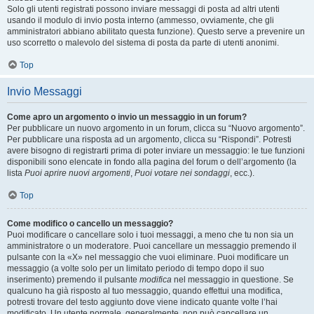
Solo gli utenti registrati possono inviare messaggi di posta ad altri utenti
usando il modulo di invio posta interno (ammesso, ovviamente, che gli
amministratori abbiano abilitato questa funzione). Questo serve a prevenire un
uso scorretto o malevolo del sistema di posta da parte di utenti anonimi.
Top
Invio Messaggi
Come apro un argomento o invio un messaggio in un forum?
Per pubblicare un nuovo argomento in un forum, clicca su “Nuovo argomento”.
Per pubblicare una risposta ad un argomento, clicca su “Rispondi”. Potresti
avere bisogno di registrarti prima di poter inviare un messaggio: le tue funzioni
disponibili sono elencate in fondo alla pagina del forum o dell’argomento (la
lista
Puoi aprire nuovi argomenti
,
Puoi votare nei sondaggi
, ecc.).
Top
Come modifico o cancello un messaggio?
Puoi modificare o cancellare solo i tuoi messaggi, a meno che tu non sia un
amministratore o un moderatore. Puoi cancellare un messaggio premendo il
pulsante con la «X» nel messaggio che vuoi eliminare. Puoi modificare un
messaggio (a volte solo per un limitato periodo di tempo dopo il suo
inserimento) premendo il pulsante
modifica
nel messaggio in questione. Se
qualcuno ha già risposto al tuo messaggio, quando effettui una modifica,
potresti trovare del testo aggiunto dove viene indicato quante volte l’hai
modificato. Un utente normale, generalmente, non può cancellare un