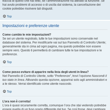
traccia di quello che hai letto, se l’amministrazione ha attivato la funzione. Se
hai avuto problemi di accesso o di uscita dal sistema, la cancellazione dei
cookie potrebbe risolvere tali disguidi.
Top
Impostazioni e preferenze utente
Come cambio le mie impostazioni?
Se sei un utente registrato, tutte le tue impostazioni sono conservate nel
database del sistema. Per modificarle vai sul tuo Pannello di Controllo Utente;
generalmente sta in cima ad ogni pagina, ma questo potrebbe non essere
sempre vero. Questo ti permetterà di cambiare tutte le tue impostazioni e le
preferenze.
Top
Come posso evitare di apparire nella lista degli utenti in linea?
Nel Pannello di Controllo Utente, sotto “Preferenze”, trovi l’opzione
Nascondi il
tuo stato in linea
. Attivando questa opzione, apparirai solo agli amministratori e
a te stesso. Verrai identificato come utente nascosto.
Top
L’ora non è corretta!
L’ora è quasi sicuramente corretta, comunque l’ora che stai vedendo potrebbe
essere quella di un fuso orario differente dal tuo. Se così fosse, devi cambiare