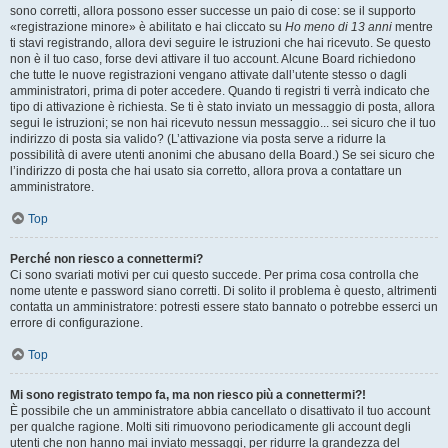
sono corretti, allora possono esser successe un paio di cose: se il supporto
«registrazione minore» è abilitato e hai cliccato su
Ho meno di 13 anni
mentre
ti stavi registrando, allora devi seguire le istruzioni che hai ricevuto. Se questo
non è il tuo caso, forse devi attivare il tuo account. Alcune Board richiedono
che tutte le nuove registrazioni vengano attivate dall’utente stesso o dagli
amministratori, prima di poter accedere. Quando ti registri ti verrà indicato che
tipo di attivazione è richiesta. Se ti è stato inviato un messaggio di posta, allora
segui le istruzioni; se non hai ricevuto nessun messaggio... sei sicuro che il tuo
indirizzo di posta sia valido? (L’attivazione via posta serve a ridurre la
possibilità di avere utenti anonimi che abusano della Board.) Se sei sicuro che
l’indirizzo di posta che hai usato sia corretto, allora prova a contattare un
amministratore.
Top
Perché non riesco a connettermi?
Ci sono svariati motivi per cui questo succede. Per prima cosa controlla che
nome utente e password siano corretti. Di solito il problema è questo, altrimenti
contatta un amministratore: potresti essere stato bannato o potrebbe esserci un
errore di configurazione.
Top
Mi sono registrato tempo fa, ma non riesco più a connettermi?!
È possibile che un amministratore abbia cancellato o disattivato il tuo account
per qualche ragione. Molti siti rimuovono periodicamente gli account degli
utenti che non hanno mai inviato messaggi, per ridurre la grandezza del