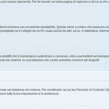
uò essere rigenerata. Per far questo vai nella pagina di ingresso e clicca su
Ho d
a ti terrà connesso per un periodo prestabilito. Questo serve a evitare che qualcuno
sigliato se ti colleghi da un PC usato anche da altri, ad es. in biblioteca, Internet
 da phpBB che ti mantengono autenticato e connesso, oltre a permetterti ad esempio d
cita dal sistema, la cancellazione dei cookie potrebbe risolvere tali disguidi.
servate nel database del sistema. Per modificarle vai sul tuo Pannello di Controllo
re tutte le tue impostazioni e le preferenze.