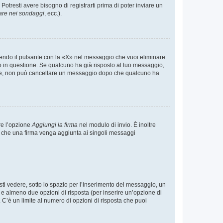
tresti avere bisogno di registrarti prima di poter inviare un
are nei sondaggi
, ecc.).
endo il pulsante con la «X» nel messaggio che vuoi eliminare.
in questione. Se qualcuno ha già risposto al tuo messaggio,
mente, non può cancellare un messaggio dopo che qualcuno ha
re l’opzione
Aggiungi la firma
nel modulo di invio. È inoltre
re che una firma venga aggiunta ai singoli messaggi
i vedere, sotto lo spazio per l’inserimento del messaggio, un
o e almeno due opzioni di risposta (per inserire un’opzione di
). C’è un limite al numero di opzioni di risposta che puoi