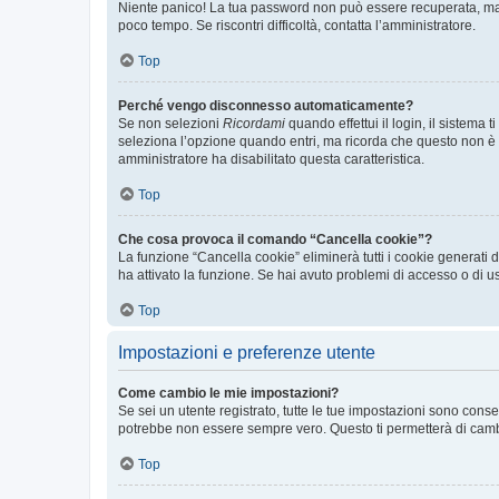
Niente panico! La tua password non può essere recuperata, ma p
poco tempo. Se riscontri difficoltà, contatta l’amministratore.
Top
Perché vengo disconnesso automaticamente?
Se non selezioni
Ricordami
quando effettui il login, il sistem
seleziona l’opzione quando entri, ma ricorda che questo non è con
amministratore ha disabilitato questa caratteristica.
Top
Che cosa provoca il comando “Cancella cookie”?
La funzione “Cancella cookie” eliminerà tutti i cookie generati
ha attivato la funzione. Se hai avuto problemi di accesso o di us
Top
Impostazioni e preferenze utente
Come cambio le mie impostazioni?
Se sei un utente registrato, tutte le tue impostazioni sono con
potrebbe non essere sempre vero. Questo ti permetterà di cambia
Top