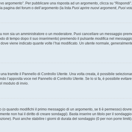
 argomento”. Per pubblicare una risposta ad un argomento, clicca su “Rispondi”. Po
la pagina del forum o dell’argomento (la lista
Puoi aprire nuovi argomenti
,
Puoi vot
 tu non sia un amministratore o un moderatore. Puoi cancellare un messaggio prem
iodo di tempo dopo il suo inserimento) premendo il pulsante
modifica
nel messaggio 
nto dove viene indicato quante volte l’hai modificato. Un utente normale, general
a tramite il Pannello di Controllo Utente. Una volta creata, è possibile seleziona
ndo l’apposita voce nel Pannello di Controllo Utente. Se lo si fa, è possibile evita
el modulo di invio.
(o quando modifichi il primo messaggio di un argomento, se ti è permesso) dovrest
mente non hai il diritto di creare sondaggi). Basta inserire un titolo per il sondaggi
pzione
). Puoi anche stabilire i giorni di durata del sondaggio (0 per non porre limiti