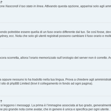
a?
zione
Nascondi il tuo stato in linea
. Attivando questa opzione, apparirai solo agli ammi
ndo potrebbe essere quella di un fuso orario differente dal tuo. Se così fosse, devi 
ydney, ecc. Nota che solo gli utenti registrati possono cambiare il fuso orario e mol
 ancora scorretta, allora l’orario memorizzato sull’orologio del server non è corretto
a oppure nessuno lo ha tradotto nella tua lingua. Prova a chiedere agli amministrator
l sito di phpBB Limited (trovi il collegamento in fondo ad ogni pagina).
e?
 leggono i messaggi. La prima è l’immagine associata al tuo grado, generalmente ha
agine più grande nota come avatar, che in genere è unica e specifica per ogni utente.