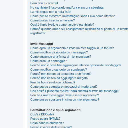
L’ora non è corretta!
Ho cambiato il fuso orario ma l’ora è ancora sbagliata
La mia lingua non è nella lista!
Come posso mostrare un’immagine sotto il mio nome utente?
Come posso inserire un avatar?
Qual è il mio livello e come faccio a cambiarlo?
Perché quando clicco sul collegamento all’indirizzo di posta di un ute
registrato?
Invio Messaggi
Come apro un argomento o invio un messaggio in un forum?
Come modifico o cancello un messaggio?
Come aggiungo una firma ai miei messaggi?
Come creo un sondaggio?
Perché non è possibile aggiungere ulteriori opzioni del sondaggio?
Come modifico o cancello un sondaggio?
Perché non riesco ad accedere a un forum?
Perché non riesco ad aggiungere allegati?
Perché ho ricevuto un richiamo?
Come posso segnalare messaggi ai moderatori?
Che cos’è il pulsante “Salva” nella finestra di invio dei messaggi?
Perché il mio messaggio deve essere approvato?
Come posso spostare in cima un mio argomento?
Formattazione e tipi di argomenti
Cos’è il BBCode?
Posso usare l’HTML?
Cosa sono le emoticon?
Posso inserire delle immagini?