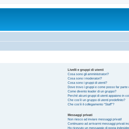
Livelli e gruppi di utenti
Cosa sono gli amministratori?
Cosa sono i moderatori?
Cosa sono i gruppi di utenti?
Dove trovo i gruppi e come posso far parte d
Come divento leader di un gruppo?
Perché alcuni gruppi di utenti appaiono in colo
Che cos’è un gruppo di utenti predefinito?
Che cos’è il collegamento “Staff”?
Messaggi privati
Non riesco ad inviare messaggi privati!
Continuano ad arrivarmi messaggi privati ind
Ho ricevuto un messaggio di posta indeside