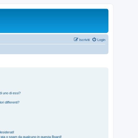
Iscriviti
Login
i uno di essi?
ri differenti?
esiderati!
rata o spam da qualcuno in questa Board!