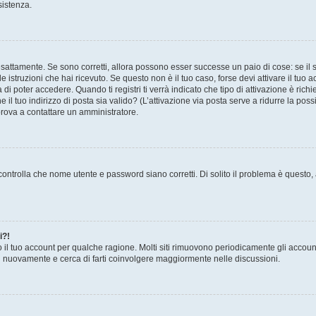
sistenza.
sattamente. Se sono corretti, allora possono esser successe un paio di cose: se il 
le istruzioni che hai ricevuto. Se questo non è il tuo caso, forse devi attivare il tu
di poter accedere. Quando ti registri ti verrà indicato che tipo di attivazione è richi
e il tuo indirizzo di posta sia valido? (L’attivazione via posta serve a ridurre la po
 prova a contattare un amministratore.
ontrolla che nome utente e password siano corretti. Di solito il problema è questo, a
i?!
o il tuo account per qualche ragione. Molti siti rimuovono periodicamente gli accoun
ti nuovamente e cerca di farti coinvolgere maggiormente nelle discussioni.