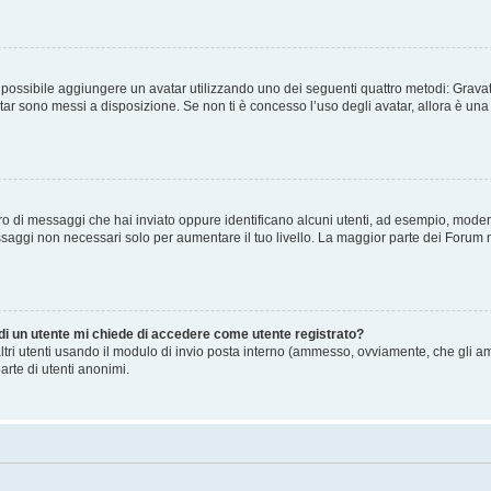
” è possibile aggiungere un avatar utilizzando uno dei seguenti quattro metodi: Gra
atar sono messi a disposizione. Se non ti è concesso l’uso degli avatar, allora è un
mero di messaggi che hai inviato oppure identificano alcuni utenti, ad esempio, mode
ssaggi non necessari solo per aumentare il tuo livello. La maggior parte dei Forum
 di un utente mi chiede di accedere come utente registrato?
altri utenti usando il modulo di invio posta interno (ammesso, ovviamente, che gli a
arte di utenti anonimi.