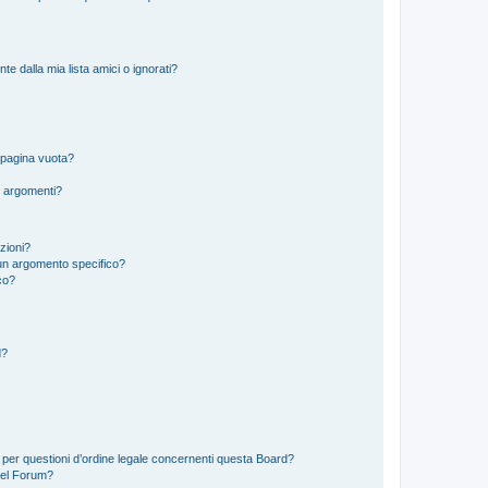
 dalla mia lista amici o ignorati?
 pagina vuota?
i argomenti?
izioni?
un argomento specifico?
co?
d?
 per questioni d’ordine legale concernenti questa Board?
del Forum?