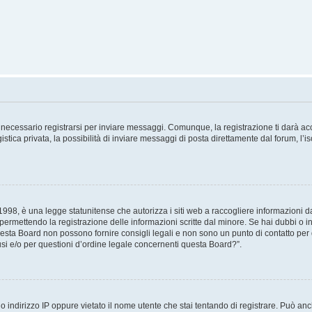
necessario registrarsi per inviare messaggi. Comunque, la registrazione ti darà acce
tica privata, la possibilità di inviare messaggi di posta direttamente dal forum, l’is
98, è una legge statunitense che autorizza i siti web a raccogliere informazioni da 
, permettendo la registrazione delle informazioni scritte dal minore. Se hai dubbi o i
esta Board non possono fornire consigli legali e non sono un punto di contatto per q
i e/o per questioni d’ordine legale concernenti questa Board?”.
 indirizzo IP oppure vietato il nome utente che stai tentando di registrare. Può anch